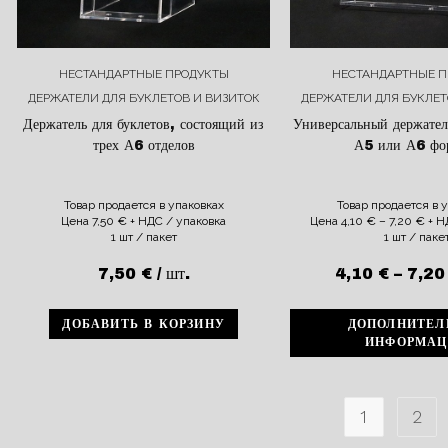
НЕСТАНДАРТНЫЕ ПРОДУКТЫ
НЕСТАНДАРТНЫЕ П
ДЕРЖАТЕЛИ ДЛЯ БУКЛЕТОВ И ВИЗИТОК
ДЕРЖАТЕЛИ ДЛЯ БУКЛЕТ
Держатель для буклетов, состоящий из
Универсальный держател
трех А6 отделов
А5 или А6 фо
Товар продается в упаковках
Товар продается в 
Цена
7,50
€
+ НДС / упаковка
Цена
4,10
€
–
7,20
€
+ Н
1 шт / пакет
1 шт / паке
7,50
€
/ шт.
4,10
€
–
7,2
ДОБАВИТЬ В КОРЗИНУ
ДОПОЛНИТЕЛ
ИНФОРМАЦ
1
2