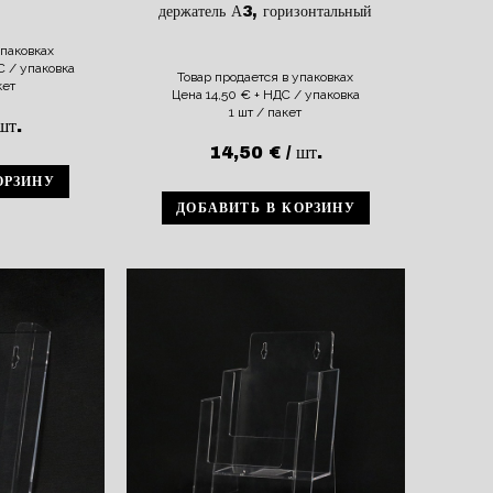
держатель А3, горизонтальный
упаковках
 / упаковка
Товар продается в упаковках
кет
Цена
14,50
€
+ НДС / упаковка
1 шт / пакет
шт.
14,50
€
/ шт.
ОРЗИНУ
ДОБАВИТЬ В КОРЗИНУ