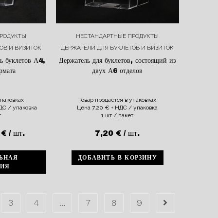
РОДУКТЫ
НЕСТАНДАРТНЫЕ ПРОДУКТЫ
ОВ И ВИЗИТОК
ДЕРЖАТЕЛИ ДЛЯ БУКЛЕТОВ И ВИЗИТОК
ь буклетов А4,
Держатель для буклетов, состоящий из
рмата
двух А6 отделов
упаковках
Товар продается в упаковках
ДС / упаковка
Цена
7,20
€
+ НДС / упаковка
т
1 шт / пакет
0
€
/ шт.
7,20
€
/ шт.
ЬНАЯ
ДОБАВИТЬ В КОРЗИНУ
ИЯ
3
4
…
7
8
9