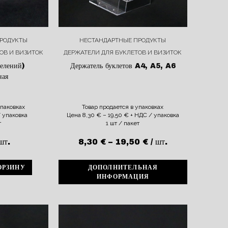
РОДУКТЫ
НЕСТАНДАРТНЫЕ ПРОДУКТЫ
ОВ И ВИЗИТОК
ДЕРЖАТЕЛИ ДЛЯ БУКЛЕТОВ И ВИЗИТОК
делений)
Держатель буклетов A4, A5, A6
ная
упаковках
Товар продается в упаковках
 упаковка
Цена
8,30
€
–
19,50
€
+ НДС / упаковка
т
1 шт / пакет
шт.
8,30
€
–
19,50
€
/ шт.
ОРЗИНУ
ДОПОЛНИТЕЛЬНАЯ
ИНФОРМАЦИЯ