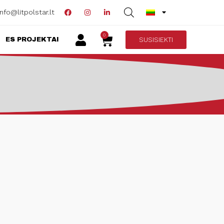
info@litpolstar.lt
0
SUSISIEKTI
ES PROJEKTAI