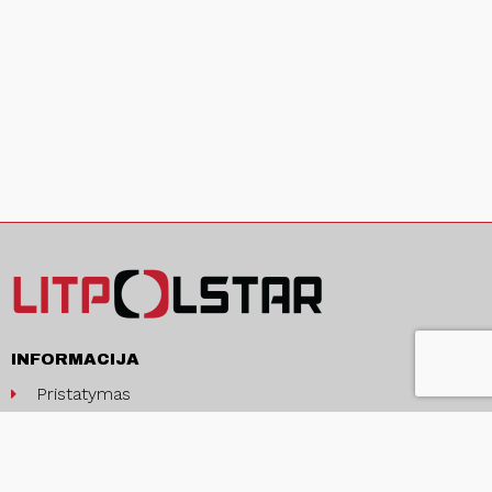
INFORMACIJA
Pristatymas
Pirkimo sąlygos ir taisyklės
Privatumo politika
Kontaktai