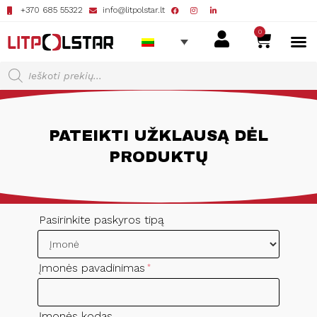
+370 685 55322
info@litpolstar.lt
0
PATEIKTI UŽKLAUSĄ DĖL
PRODUKTŲ
Pasirinkite paskyros tipą
Įmonės pavadinimas
*
Įmonės kodas