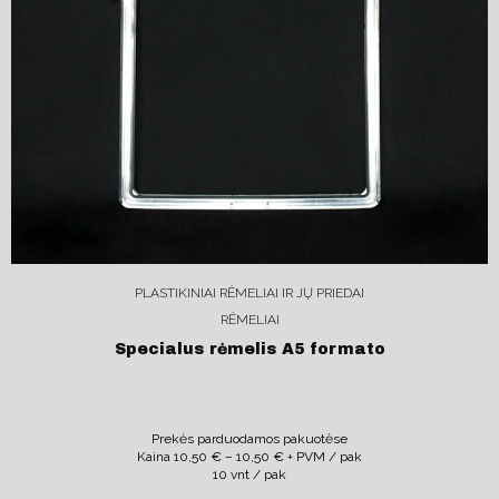
PLASTIKINIAI RĖMELIAI IR JŲ PRIEDAI
RĖMELIAI
Specialus rėmelis A5 formato
Prekės parduodamos pakuotėse
Kaina
10,50
€
–
10,50
€
+ PVM / pak
10 vnt / pak