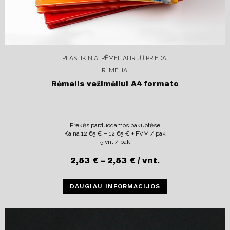
PLASTIKINIAI RĖMELIAI IR JŲ PRIEDAI
RĖMELIAI
Rėmelis vežimėliui A4 formato
Prekės parduodamos pakuotėse
Kaina
12,65
€
–
12,65
€
+ PVM / pak
5 vnt / pak
2,53
€
–
2,53
€
/ vnt.
DAUGIAU INFORMACIJOS