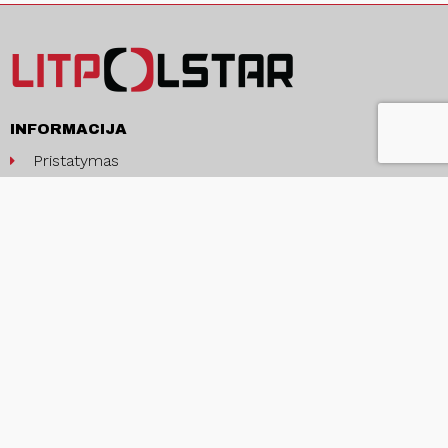
INFORMACIJA
Pristatymas
Pirkimo sąlygos ir taisyklės
Privatumo politika
Kontaktai
APIE
Apie mus
Produkcija ir paslaugos
Naujienos
ES projektai