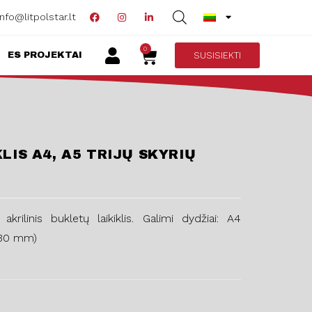
info@litpolstar.lt
0
SUSISIEKTI
ES PROJEKTAI
LIS A4, A5 TRIJŲ SKYRIŲ
akrilinis bukletų laikiklis. Galimi dydžiai: A4
×30 mm)