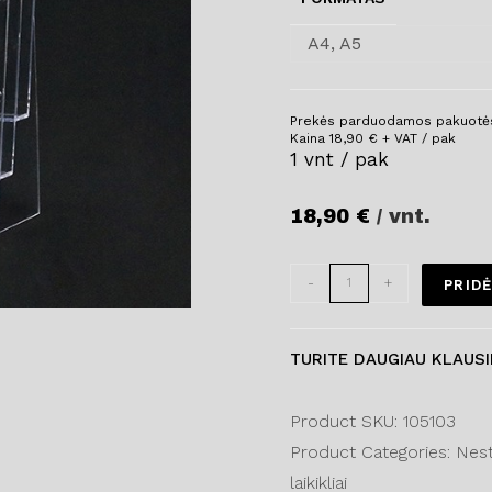
A4, A5
Prekės parduodamos pakuotė
Kaina
18,90
€
+ VAT / pak
1 vnt / pak
18,90
€
/ vnt.
-
+
PRIDĖ
TURITE DAUGIAU KLAUS
Product SKU: 105103
Product Categories: Nestan
laikikliai