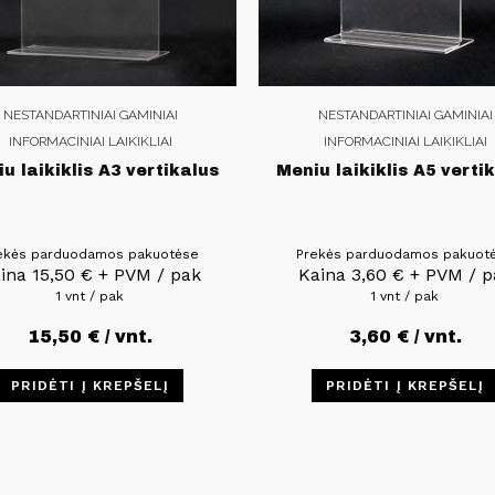
NESTANDARTINIAI GAMINIAI
NESTANDARTINIAI GAMINIAI
INFORMACINIAI LAIKIKLIAI
INFORMACINIAI LAIKIKLIAI
u laikiklis A3 vertikalus
Meniu laikiklis A5 verti
ekės parduodamos pakuotėse
Prekės parduodamos pakuot
aina
15,50
€
+ PVM / pak
Kaina
3,60
€
+ PVM / p
1 vnt / pak
1 vnt / pak
15,50
€
/ vnt.
3,60
€
/ vnt.
PRIDĖTI Į KREPŠELĮ
PRIDĖTI Į KREPŠELĮ