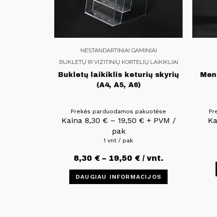
NESTANDARTINIAI GAMINIAI
BUKLETŲ IR VIZITINIŲ KORTELIŲ LAIKIKLIAI
Bukletų laikiklis keturių skyrių
Meni
(A4, A5, A6)
Prekės parduodamos pakuotėse
Pr
Kaina
8,30
€
–
19,50
€
+ PVM /
K
pak
1 vnt / pak
8,30
€
–
19,50
€
/ vnt.
DAUGIAU INFORMACIJOS