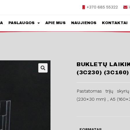
+370 685 55322
JA
PASLAUGOS
APIE MUS
NAUJIENOS
KONTAKTAI
BUKLETŲ LAIKIK
(3C230) (3C160)
Pastatomas trijų skyrių 
(230×30 mm) , A5 (160
FORMATAS