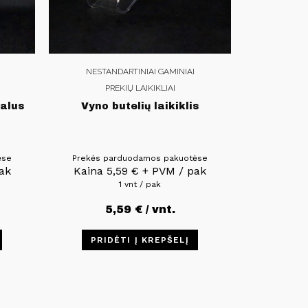
NESTANDARTINIAI GAMINIAI
PREKIŲ LAIKIKLIAI
kalus
Vyno butelių laikiklis
ėse
Prekės parduodamos pakuotėse
ak
Kaina
5,59
€
+ PVM / pak
1 vnt / pak
5,59
€
/ vnt.
PRIDĖTI Į KREPŠELĮ