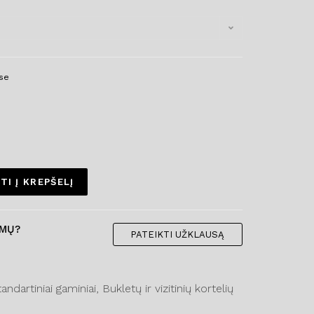
se
TI Į KREPŠELĮ
IMŲ?
PATEIKTI UŽKLAUSĄ
dartiniai gaminiai, Bukletų ir vizitinių kortelių