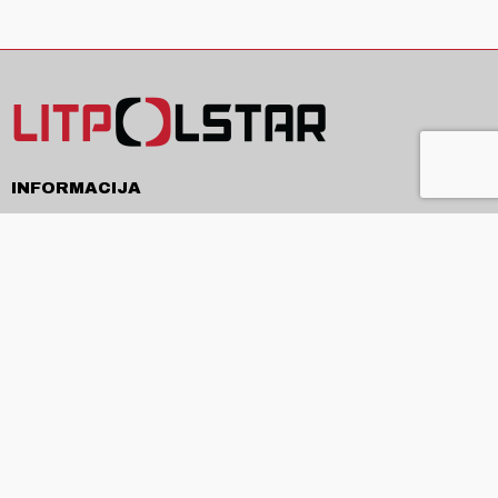
INFORMACIJA
Pristatymas
Pirkimo sąlygos ir taisyklės
Privatumo politika
Kontaktai
APIE
Apie mus
Produkcija ir paslaugos
Naujienos
ES projektai