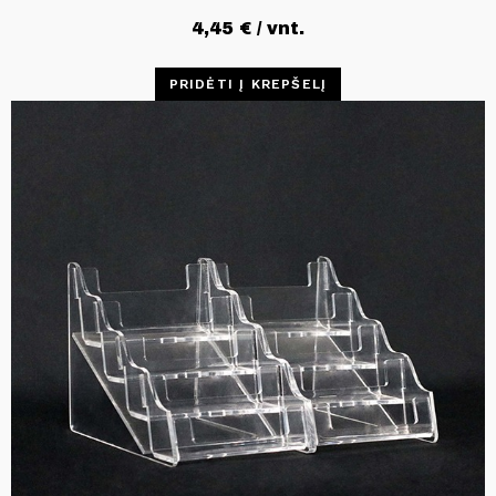
4,45
€
/ vnt.
PRIDĖTI Į KREPŠELĮ