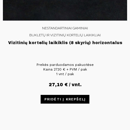
NESTANDARTINIAI GAMINIAI
BUKLETŲ IR VIZITINIŲ KORTELIŲ LAIKIKLIAI
Vizitinių kortelių laikiklis (8 skyrių) horizontalus
Prekės parduodamos pakuotėse
Kaina
27,10
€
+ PVM / pak
1 vnt / pak
27,10
€
/ vnt.
PRIDĖTI Į KREPŠELĮ