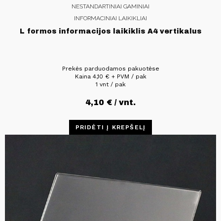
NESTANDARTINIAI GAMINIAI
INFORMACINIAI LAIKIKLIAI
L formos informacijos laikiklis A4 vertikalus
Prekės parduodamos pakuotėse
Kaina
4,10
€
+ PVM / pak
1 vnt / pak
4,10
€
/ vnt.
PRIDĖTI Į KREPŠELĮ