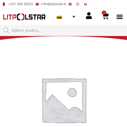
+370 685 55322
info@litpolstar.lt
0