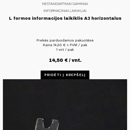
NESTANDARTINIAI GAMINIAI
INFORMACINIAI LAIKIKLIAI
L formos informacijos laikiklis A3 horizontalus
Prekės parduodamos pakuotėse
Kaina
14,50
€
+ PVM / pak
1 vnt / pak
14,50
€
/ vnt.
PRIDĖTI Į KREPŠELĮ