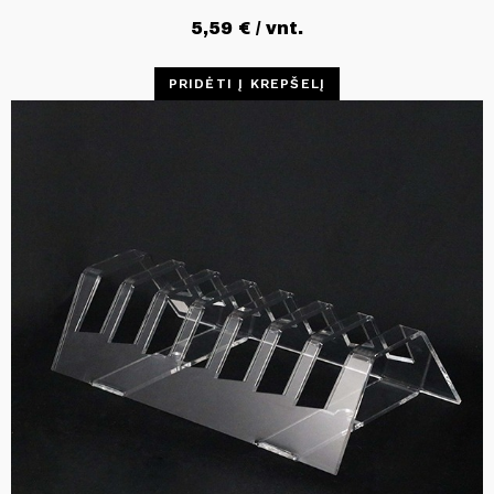
5,59
€
/ vnt.
PRIDĖTI Į KREPŠELĮ