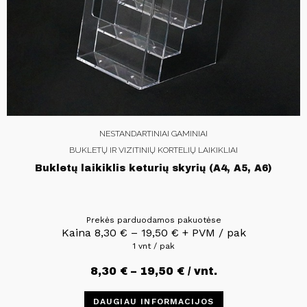
NESTANDARTINIAI GAMINIAI
BUKLETŲ IR VIZITINIŲ KORTELIŲ LAIKIKLIAI
Bukletų laikiklis keturių skyrių (A4, A5, A6)
Prekės parduodamos pakuotėse
Kaina
8,30
€
–
19,50
€
+ PVM / pak
1 vnt / pak
8,30
€
–
19,50
€
/ vnt.
DAUGIAU INFORMACIJOS