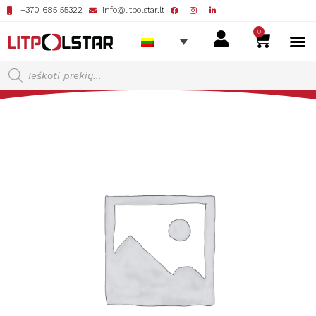
+370 685 55322
info@litpolstar.lt
0