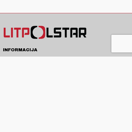
INFORMACIJA
Pristatymas
Pirkimo sąlygos ir taisyklės
Privatumo politika
Kontaktai
APIE
Apie mus
Produkcija ir paslaugos
Naujienos
ES projektai