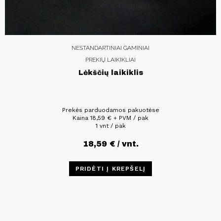
NESTANDARTINIAI GAMINIAI
PREKIŲ LAIKIKLIAI
Lėkščių laikiklis
Prekės parduodamos pakuotėse
Kaina
18,59
€
+ PVM / pak
1 vnt / pak
18,59
€
/ vnt.
PRIDĖTI Į KREPŠELĮ