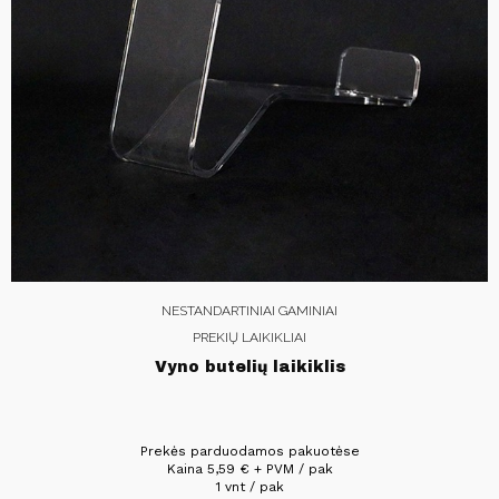
NESTANDARTINIAI GAMINIAI
PREKIŲ LAIKIKLIAI
Vyno butelių laikiklis
Prekės parduodamos pakuotėse
Kaina
5,59
€
+ PVM / pak
1 vnt / pak