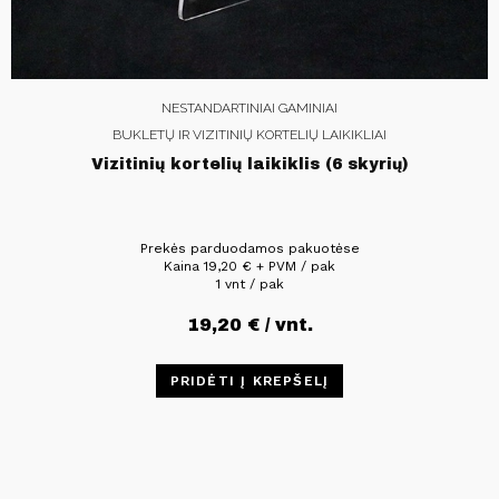
NESTANDARTINIAI GAMINIAI
BUKLETŲ IR VIZITINIŲ KORTELIŲ LAIKIKLIAI
Vizitinių kortelių laikiklis (6 skyrių)
Prekės parduodamos pakuotėse
Kaina
19,20
€
+ PVM / pak
1 vnt / pak
19,20
€
/ vnt.
PRIDĖTI Į KREPŠELĮ