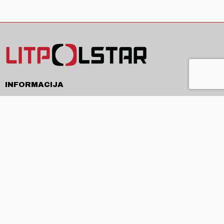
INFORMACIJA
Pristatymas
Pirkimo sąlygos ir taisyklės
Privatumo politika
Kontaktai
APIE
Apie mus
Produkcija ir paslaugos
Naujienos
ES projektai