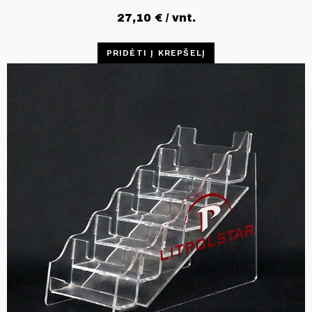
27,10
€
/ vnt.
PRIDĖTI Į KREPŠELĮ