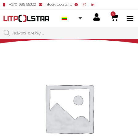
+370 685 55322
info@litpolstar.lt
0