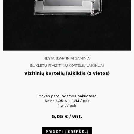
NESTANDARTINIAI GAMINIAI
BUKLETŲ IR VIZITINIŲ KORTELIŲ LAIKIKLIAI
Vizitinių kortelių laikiklis (1 vietos)
Prekės parduodamos pakuotėse
Kaina
5,05
€
+ PVM / pak
1 vnt / pak
5,05
€
/ vnt.
PRIDĖTI Į KREPŠELĮ