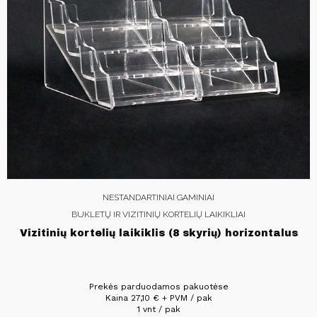
NESTANDARTINIAI GAMINIAI
BUKLETŲ IR VIZITINIŲ KORTELIŲ LAIKIKLIAI
Vizitinių kortelių laikiklis (8 skyrių) horizontalus
Prekės parduodamos pakuotėse
Kaina
27,10
€
+ PVM / pak
1 vnt / pak