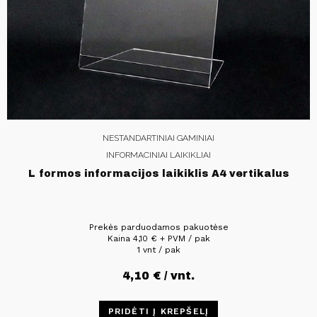
NESTANDARTINIAI GAMINIAI
INFORMACINIAI LAIKIKLIAI
L formos informacijos laikiklis A4 vertikalus
Prekės parduodamos pakuotėse
Kaina
4,10
€
+ PVM / pak
1 vnt / pak
4,10
€
/ vnt.
PRIDĖTI Į KREPŠELĮ