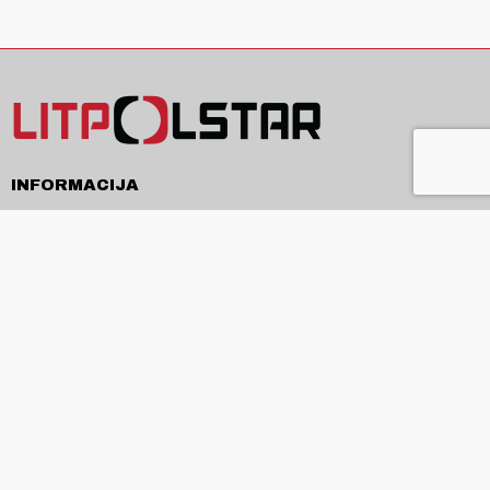
INFORMACIJA
Pristatymas
Pirkimo sąlygos ir taisyklės
Privatumo politika
Kontaktai
APIE
Apie mus
Produkcija ir paslaugos
Naujienos
ES projektai