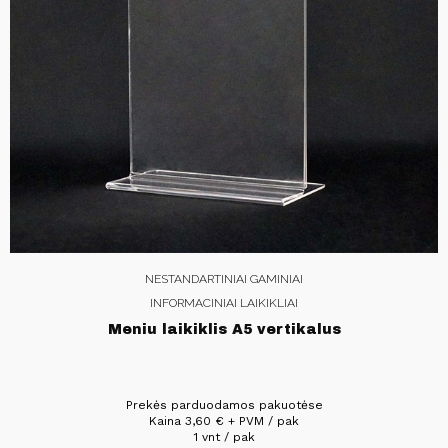
NESTANDARTINIAI GAMINIAI
INFORMACINIAI LAIKIKLIAI
Meniu laikiklis A5 vertikalus
Prekės parduodamos pakuotėse
Kaina
3,60
€
+ PVM / pak
1 vnt / pak