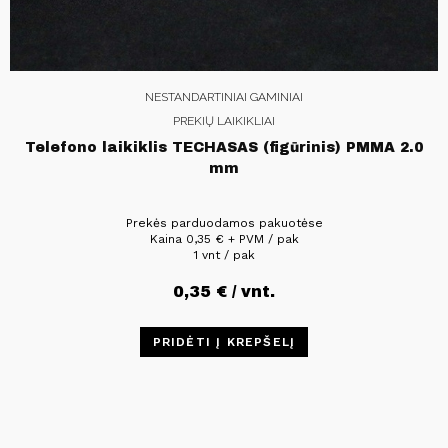
NESTANDARTINIAI GAMINIAI
PREKIŲ LAIKIKLIAI
Telefono laikiklis TECHASAS (figūrinis) PMMA 2.0
mm
Prekės parduodamos pakuotėse
Kaina
0,35
€
+ PVM / pak
1 vnt / pak
0,35
€
/ vnt.
PRIDĖTI Į KREPŠELĮ