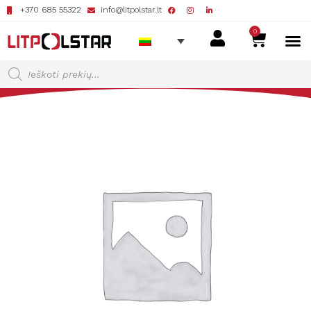
+370 685 55322
info@litpolstar.lt
0