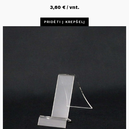
3,60
€
/ vnt.
PRIDĖTI Į KREPŠELĮ