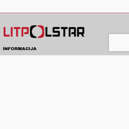
INFORMACIJA
Pristatymas
Pirkimo sąlygos ir taisyklės
Privatumo politika
Kontaktai
APIE
Apie mus
Produkcija ir paslaugos
Naujienos
ES projektai