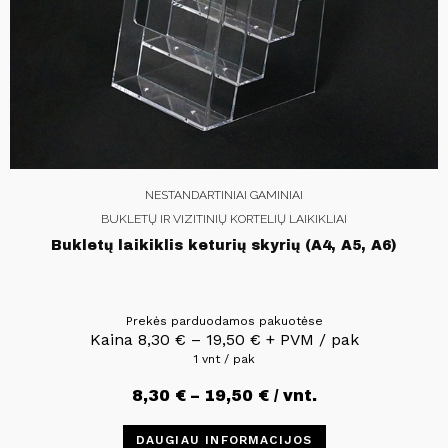
NESTANDARTINIAI GAMINIAI
BUKLETŲ IR VIZITINIŲ KORTELIŲ LAIKIKLIAI
Bukletų laikiklis keturių skyrių (A4, A5, A6)
Prekės parduodamos pakuotėse
Kaina
8,30
€
–
19,50
€
+ PVM / pak
1 vnt / pak
8,30
€
–
19,50
€
/ vnt.
DAUGIAU INFORMACIJOS