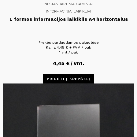
NESTANDARTINIAI GAMINIAI
INFORMACINIAI LAIKIKLIAI
L formos informacijos laikiklis A4 horizontalus
Prekės parduodamos pakuotėse
Kaina
4,45
€
+ PVM / pak
1 vnt / pak
4,45
€
/ vnt.
PRIDĖTI Į KREPŠELĮ