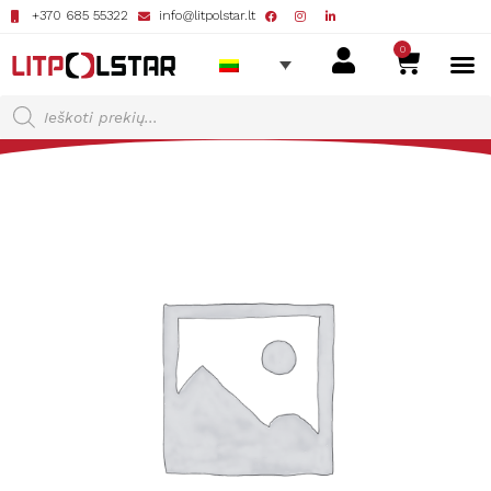
+370 685 55322
info@litpolstar.lt
0