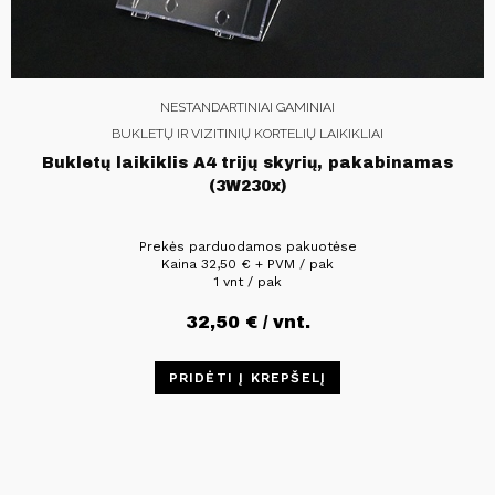
NESTANDARTINIAI GAMINIAI
BUKLETŲ IR VIZITINIŲ KORTELIŲ LAIKIKLIAI
Bukletų laikiklis A4 trijų skyrių, pakabinamas
(3W230x)
Prekės parduodamos pakuotėse
Kaina
32,50
€
+ PVM / pak
1 vnt / pak
32,50
€
/ vnt.
PRIDĖTI Į KREPŠELĮ