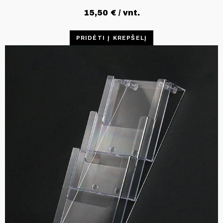
15,50
€
/ vnt.
PRIDĖTI Į KREPŠELĮ