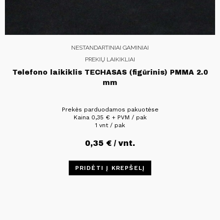
NESTANDARTINIAI GAMINIAI
PREKIŲ LAIKIKLIAI
Telefono laikiklis TECHASAS (figūrinis) PMMA 2.0
mm
Prekės parduodamos pakuotėse
Kaina
0,35
€
+ PVM / pak
1 vnt / pak
0,35
€
/ vnt.
PRIDĖTI Į KREPŠELĮ