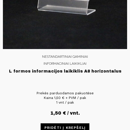
NESTANDARTINIAI GAMINIAI
INFORMACINIAI LAIKIKLIAI
L formos informacijos laikiklis A8 horizontalus
Prekės parduodamos pakuotėse
Kaina
1,50
€
+ PVM / pak
1 vnt / pak
1,50
€
/ vnt.
PRIDĖTI Į KREPŠELĮ