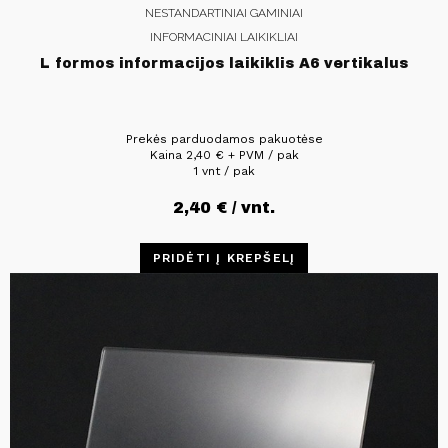
NESTANDARTINIAI GAMINIAI
INFORMACINIAI LAIKIKLIAI
L formos informacijos laikiklis A6 vertikalus
Prekės parduodamos pakuotėse
Kaina
2,40
€
+ PVM / pak
1 vnt / pak
2,40
€
/ vnt.
PRIDĖTI Į KREPŠELĮ