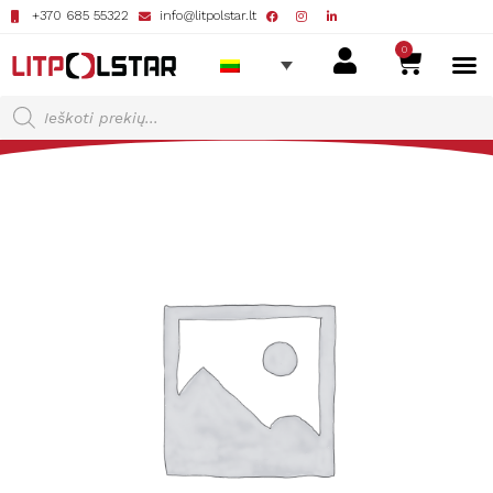
+370 685 55322
info@litpolstar.lt
0