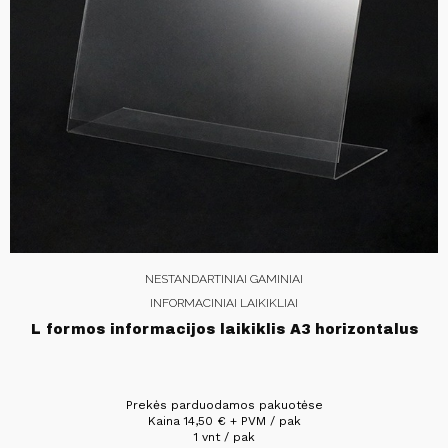
NESTANDARTINIAI GAMINIAI
INFORMACINIAI LAIKIKLIAI
L formos informacijos laikiklis A3 horizontalus
Prekės parduodamos pakuotėse
Kaina
14,50
€
+ PVM / pak
1 vnt / pak