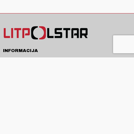
INFORMACIJA
Pristatymas
Pirkimo sąlygos ir taisyklės
Privatumo politika
Kontaktai
APIE
Apie mus
Produkcija ir paslaugos
Naujienos
ES projektai