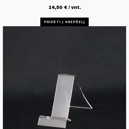
14,50
€
/ vnt.
PRIDĖTI Į KREPŠELĮ