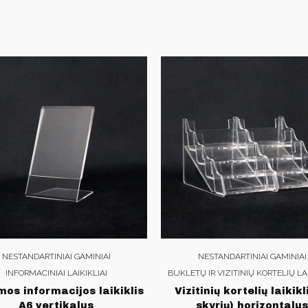
NESTANDARTINIAI GAMINIAI
NESTANDARTINIAI GAMINIAI
INFORMACINIAI LAIKIKLIAI
BUKLETŲ IR VIZITINIŲ KORTELIŲ LAI
mos informacijos laikiklis
Vizitinių kortelių laikikl
A6 vertikalus
skyrių) horizontalus