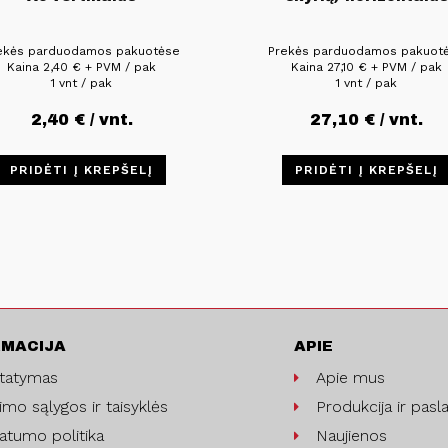
ekės parduodamos pakuotėse
Prekės parduodamos pakuot
Kaina
2,40
€
+ PVM / pak
Kaina
27,10
€
+ PVM / pak
1 vnt / pak
1 vnt / pak
2,40
€
/ vnt.
27,10
€
/ vnt.
PRIDĖTI Į KREPŠELĮ
PRIDĖTI Į KREPŠELĮ
RMACIJA
APIE
statymas
Apie mus
imo sąlygos ir taisyklės
Produkcija ir pasl
vatumo politika
Naujienos