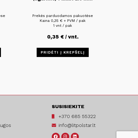
ėse
Prekės parduodamos pakuotėse
Kaina
0,35
€
+ PVM / pak
1 vnt / pak
0,35
€
/ vnt.
PRIDĖTI Į KREPŠELĮ
SUSISIEKITE
+370 685 55322
augos
info@litpolstar.lt