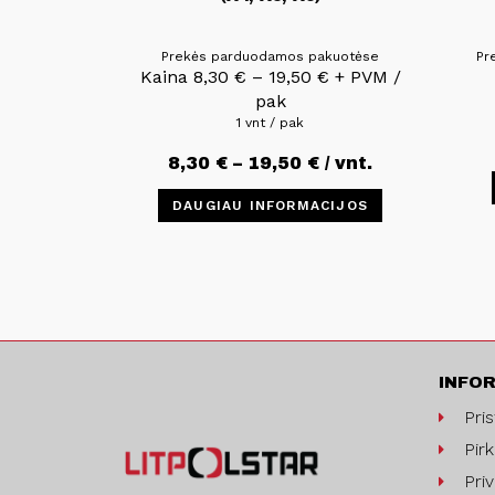
Prekės parduodamos pakuotėse
Pr
Kaina
8,30
€
–
19,50
€
+ PVM /
pak
1 vnt / pak
8,30
€
–
19,50
€
/ vnt.
DAUGIAU INFORMACIJOS
INFO
Pri
Pirk
Pri