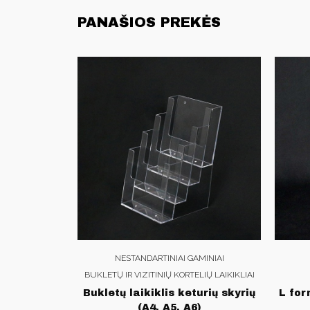
PANAŠIOS PREKĖS
NESTANDARTINIAI GAMINIAI
BUKLETŲ IR VIZITINIŲ KORTELIŲ LAIKIKLIAI
Bukletų laikiklis keturių skyrių
L for
(A4, A5, A6)