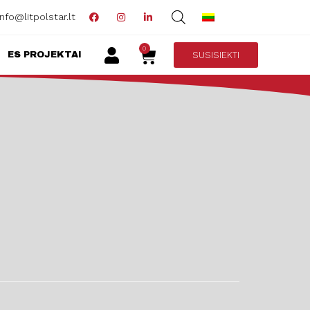
info@litpolstar.lt
0
SUSISIEKTI
ES PROJEKTAI