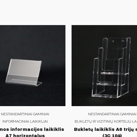
NESTANDARTINIAI GAMINIAI
NESTANDARTINIAI GAMINIAI
INFORMACINIAI LAIKIKLIAI
BUKLETŲ IR VIZITINIŲ KORTELIŲ LAI
mos informacijos laikiklis
Bukletų laikiklis A6 trijų 
A7 horizontalus
(3C 104)