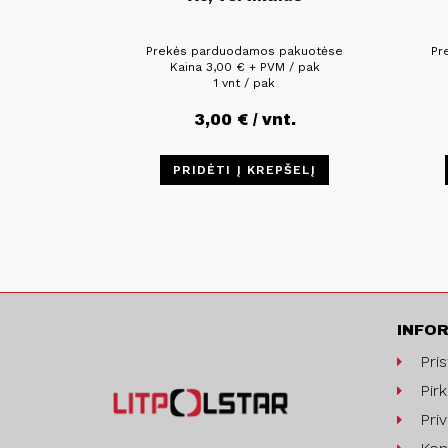
Prekės parduodamos pakuotėse
Pr
Kaina
3,00
€
+ PVM / pak
1 vnt / pak
3,00
€
/ vnt.
PRIDĖTI Į KREPŠELĮ
INFO
Pri
Pirk
Pri