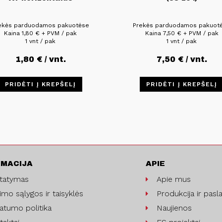
ekės parduodamos pakuotėse
Prekės parduodamos pakuot
Kaina
1,80
€
+ PVM / pak
Kaina
7,50
€
+ PVM / pak
1 vnt / pak
1 vnt / pak
1,80
€
/ vnt.
7,50
€
/ vnt.
PRIDĖTI Į KREPŠELĮ
PRIDĖTI Į KREPŠELĮ
RMACIJA
APIE
statymas
Apie mus
imo sąlygos ir taisyklės
Produkcija ir pasl
vatumo politika
Naujienos