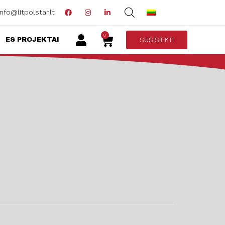
info@litpolstar.lt
0
SUSISIEKTI
ES PROJEKTAI