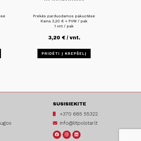
ėse
Prekės parduodamos pakuotėse
Kaina
3,20
€
+ PVM / pak
1 vnt / pak
3,20
€
/ vnt.
PRIDĖTI Į KREPŠELĮ
SUSISIEKITE
+370 685 55322
augos
info@litpolstar.lt