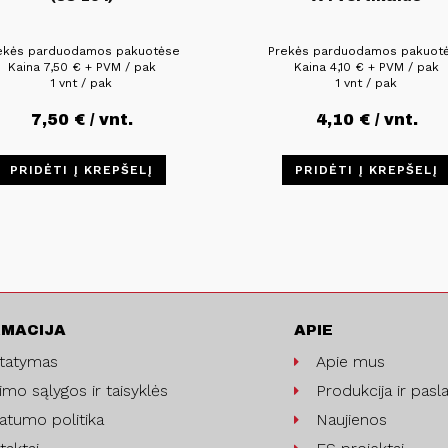
ekės parduodamos pakuotėse
Prekės parduodamos pakuot
Kaina
7,50
€
+ PVM / pak
Kaina
4,10
€
+ PVM / pak
1 vnt / pak
1 vnt / pak
7,50
€
/ vnt.
4,10
€
/ vnt.
PRIDĖTI Į KREPŠELĮ
PRIDĖTI Į KREPŠELĮ
RMACIJA
APIE
statymas
Apie mus
imo sąlygos ir taisyklės
Produkcija ir pasl
vatumo politika
Naujienos