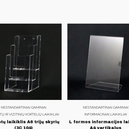
NESTANDARTINIAI GAMINIAI
NESTANDARTINIAI GAMINIAI
Ų IR VIZITINIŲ KORTELIŲ LAIKIKLIAI
INFORMACINIAI LAIKIKLIAI
tų laikiklis A6 trijų skyrių
L formos informacijos lai
(3C 104)
A4 vertikalus