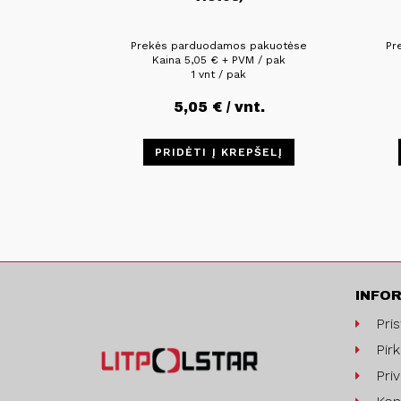
Prekės parduodamos pakuotėse
Pr
Kaina
5,05
€
+ PVM / pak
1 vnt / pak
5,05
€
/ vnt.
PRIDĖTI Į KREPŠELĮ
INFO
Pri
Pirk
Pri