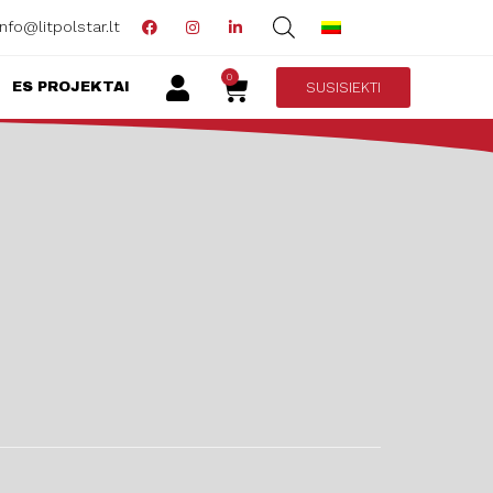
info@litpolstar.lt
0
SUSISIEKTI
ES PROJEKTAI