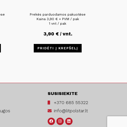
ėse
Prekės parduodamos pakuotėse
Kaina
3,90
€
+ PVM / pak
1 vnt / pak
3,90
€
/ vnt.
PRIDĖTI Į KREPŠELĮ
SUSISIEKITE
+370 685 55322
augos
info@litpolstar.lt