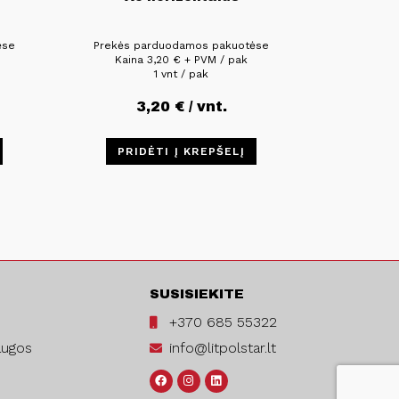
ėse
Prekės parduodamos pakuotėse
Kaina
3,20
€
+ PVM / pak
1 vnt / pak
3,20
€
/ vnt.
PRIDĖTI Į KREPŠELĮ
SUSISIEKITE
+370 685 55322
augos
info@litpolstar.lt