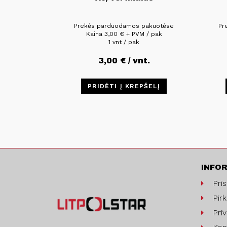
Prekės parduodamos pakuotėse
Pr
Kaina
3,00
€
+ PVM / pak
1 vnt / pak
3,00
€
/ vnt.
PRIDĖTI Į KREPŠELĮ
INFO
Pri
Pirk
Pri