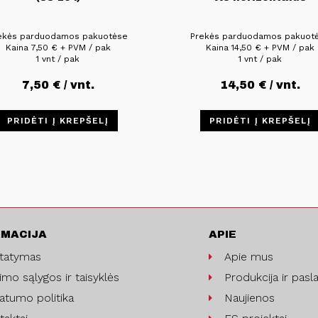
ekės parduodamos pakuotėse
Prekės parduodamos pakuot
Kaina
7,50
€
+ PVM / pak
Kaina
14,50
€
+ PVM / pak
1 vnt / pak
1 vnt / pak
7,50
€
/ vnt.
14,50
€
/ vnt.
PRIDĖTI Į KREPŠELĮ
PRIDĖTI Į KREPŠELĮ
RMACIJA
APIE
statymas
Apie mus
imo sąlygos ir taisyklės
Produkcija ir pasl
vatumo politika
Naujienos