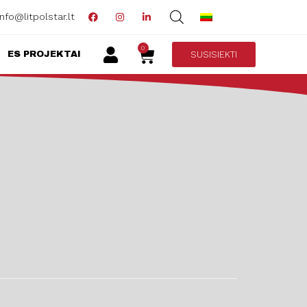
info@litpolstar.lt
0
SUSISIEKTI
ES PROJEKTAI