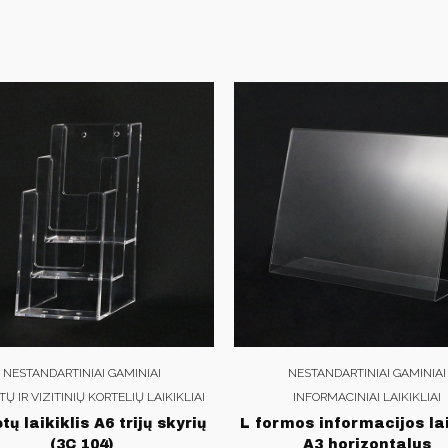
NESTANDARTINIAI GAMINIAI
NESTANDARTINIAI GAMINIAI
Ų IR VIZITINIŲ KORTELIŲ LAIKIKLIAI
INFORMACINIAI LAIKIKLIAI
tų laikiklis A6 trijų skyrių
L formos informacijos lai
(3C 104)
A3 horizontalus