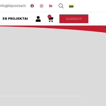
info@litpolstar.lt
0
SUSISIEKTI
ES PROJEKTAI