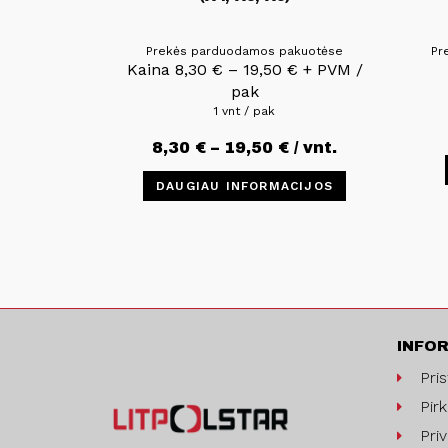
Prekės parduodamos pakuotėse
Pr
Kaina
8,30
€
–
19,50
€
+ PVM /
pak
1 vnt / pak
8,30
€
–
19,50
€
/ vnt.
DAUGIAU INFORMACIJOS
INFO
Pri
Pirk
Pri