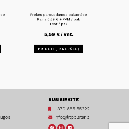
ėse
Prekės parduodamos pakuotėse
Kaina
5,59
€
+ PVM / pak
1 vnt / pak
5,59
€
/ vnt.
PRIDĖTI Į KREPŠELĮ
SUSISIEKITE
+370 685 55322
augos
info@litpolstar.lt