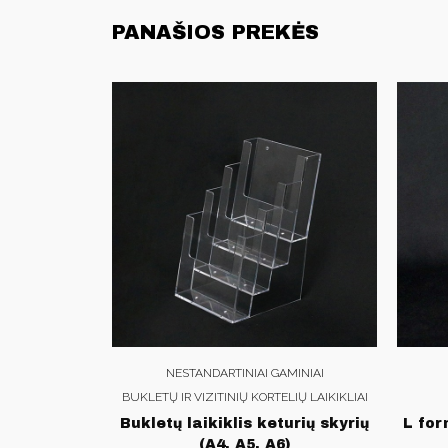
PANAŠIOS PREKĖS
NESTANDARTINIAI GAMINIAI
BUKLETŲ IR VIZITINIŲ KORTELIŲ LAIKIKLIAI
Bukletų laikiklis keturių skyrių
L for
(A4, A5, A6)