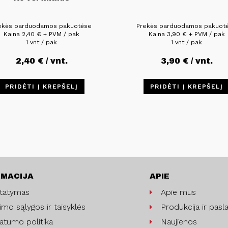
ekės parduodamos pakuotėse
Prekės parduodamos pakuot
Kaina
2,40
€
+ PVM / pak
Kaina
3,90
€
+ PVM / pak
1 vnt / pak
1 vnt / pak
2,40
€
/ vnt.
3,90
€
/ vnt.
PRIDĖTI Į KREPŠELĮ
PRIDĖTI Į KREPŠELĮ
RMACIJA
APIE
statymas
Apie mus
imo sąlygos ir taisyklės
Produkcija ir pasl
vatumo politika
Naujienos