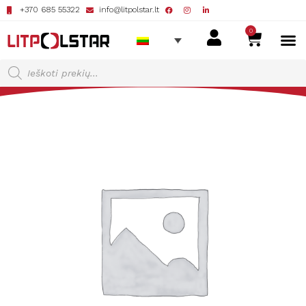
+370 685 55322
info@litpolstar.lt
0