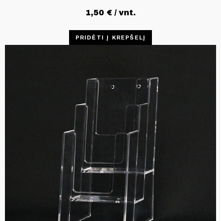
1,50
€
/ vnt.
PRIDĖTI Į KREPŠELĮ