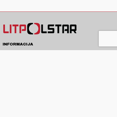
INFORMACIJA
Pristatymas
Pirkimo sąlygos ir taisyklės
Privatumo politika
Kontaktai
APIE
Apie mus
Produkcija ir paslaugos
Naujienos
ES projektai