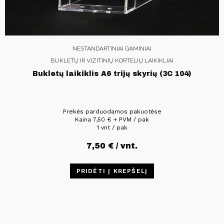
NESTANDARTINIAI GAMINIAI
BUKLETŲ IR VIZITINIŲ KORTELIŲ LAIKIKLIAI
Bukletų laikiklis A6 trijų skyrių (3C 104)
Prekės parduodamos pakuotėse
Kaina
7,50
€
+ PVM / pak
1 vnt / pak
7,50
€
/ vnt.
PRIDĖTI Į KREPŠELĮ