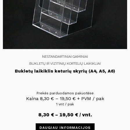
NESTANDARTINIAI GAMINIAI
BUKLETŲ IR VIZITINIŲ KORTELIŲ LAIKIKLIAI
Bukletų laikiklis keturių skyrių (A4, A5, A6)
Prekės parduodamos pakuotėse
Kaina
8,30
€
–
19,50
€
+ PVM / pak
1 vnt / pak
8,30
€
–
19,50
€
/ vnt.
DAUGIAU INFORMACIJOS