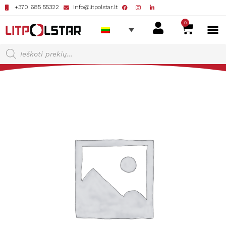
+370 685 55322
info@litpolstar.lt
0