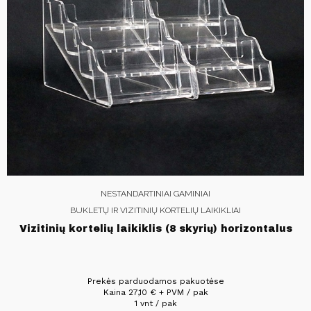
NESTANDARTINIAI GAMINIAI
BUKLETŲ IR VIZITINIŲ KORTELIŲ LAIKIKLIAI
Vizitinių kortelių laikiklis (8 skyrių) horizontalus
Prekės parduodamos pakuotėse
Kaina
27,10
€
+ PVM / pak
1 vnt / pak