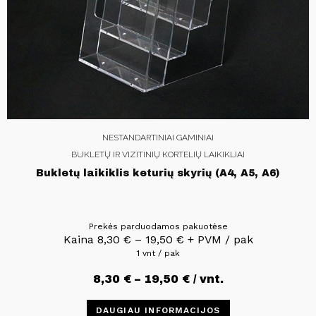
NESTANDARTINIAI GAMINIAI
BUKLETŲ IR VIZITINIŲ KORTELIŲ LAIKIKLIAI
Bukletų laikiklis keturių skyrių (A4, A5, A6)
Prekės parduodamos pakuotėse
Kaina
8,30
€
–
19,50
€
+ PVM / pak
1 vnt / pak
8,30
€
–
19,50
€
/ vnt.
DAUGIAU INFORMACIJOS