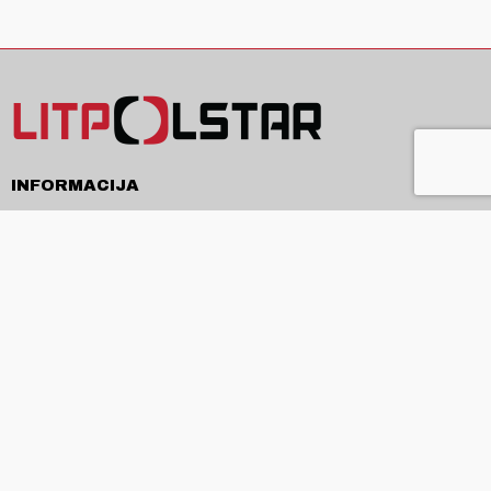
INFORMACIJA
Pristatymas
Pirkimo sąlygos ir taisyklės
Privatumo politika
Kontaktai
APIE
Apie mus
Produkcija ir paslaugos
Naujienos
ES projektai