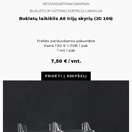
NESTANDARTINIAI GAMINIAI
BUKLETŲ IR VIZITINIŲ KORTELIŲ LAIKIKLIAI
Bukletų laikiklis A6 trijų skyrių (3C 104)
Prekės parduodamos pakuotėse
Kaina
7,50
€
+ PVM / pak
1 vnt / pak
7,50
€
/ vnt.
PRIDĖTI Į KREPŠELĮ