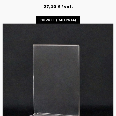
27,10
€
/ vnt.
PRIDĖTI Į KREPŠELĮ