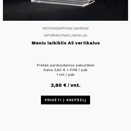
NESTANDARTINIAI GAMINIAI
INFORMACINIAI LAIKIKLIAI
Meniu laikiklis A5 vertikalus
Prekės parduodamos pakuotėse
Kaina
3,60
€
+ PVM / pak
1 vnt / pak
3,60
€
/ vnt.
PRIDĖTI Į KREPŠELĮ