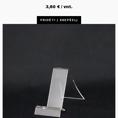
3,60
€
/ vnt.
PRIDĖTI Į KREPŠELĮ