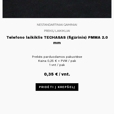
NESTANDARTINIAI GAMINIAI
PREKIŲ LAIKIKLIAI
Telefono laikiklis TECHASAS (figūrinis) PMMA 2.0
mm
Prekės parduodamos pakuotėse
Kaina
0,35
€
+ PVM / pak
1 vnt / pak
0,35
€
/ vnt.
PRIDĖTI Į KREPŠELĮ