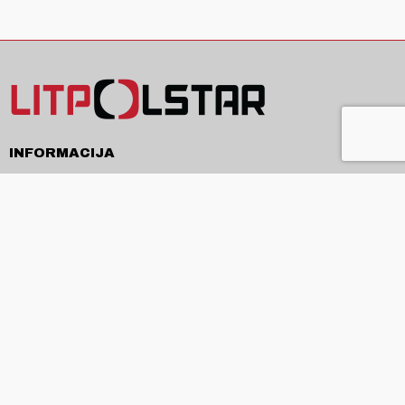
INFORMACIJA
Pristatymas
Pirkimo sąlygos ir taisyklės
Privatumo politika
Kontaktai
APIE
Apie mus
Produkcija ir paslaugos
Naujienos
ES projektai