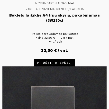
NESTANDARTINIAI GAMINIAI
BUKLETŲ IR VIZITINIŲ KORTELIŲ LAIKIKLIAI
Bukletų laikiklis A4 trijų skyrių, pakabinamas
(3W230x)
Prekės parduodamos pakuotėse
Kaina
32,50
€
+ PVM / pak
1 vnt / pak
32,50
€
/ vnt.
PRIDĖTI Į KREPŠELĮ