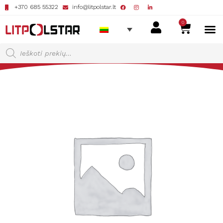
+370 685 55322
info@litpolstar.lt
0