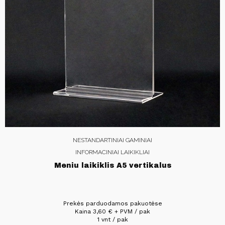
NESTANDARTINIAI GAMINIAI
INFORMACINIAI LAIKIKLIAI
Meniu laikiklis A5 vertikalus
Prekės parduodamos pakuotėse
Kaina
3,60
€
+ PVM / pak
1 vnt / pak