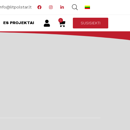
info@litpolstar.lt
0
SUSISIEKTI
ES PROJEKTAI