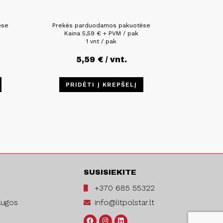
ėse
Prekės parduodamos pakuotėse
Kaina
5,59
€
+ PVM / pak
1 vnt / pak
5,59
€
/ vnt.
PRIDĖTI Į KREPŠELĮ
SUSISIEKITE
+370 685 55322
augos
info@litpolstar.lt