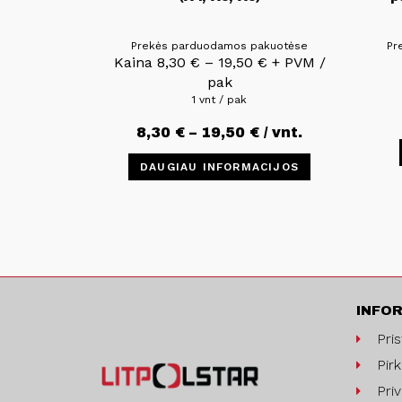
Prekės parduodamos pakuotėse
Pr
Kaina
8,30
€
–
19,50
€
+ PVM /
pak
1 vnt / pak
8,30
€
–
19,50
€
/ vnt.
DAUGIAU INFORMACIJOS
INFO
Pri
Pirk
Pri