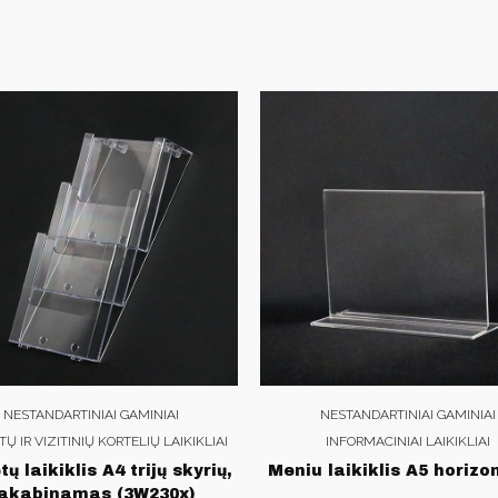
NESTANDARTINIAI GAMINIAI
NESTANDARTINIAI GAMINIAI
Ų IR VIZITINIŲ KORTELIŲ LAIKIKLIAI
INFORMACINIAI LAIKIKLIAI
ų laikiklis A4 trijų skyrių,
Meniu laikiklis A5 horizo
akabinamas (3W230x)