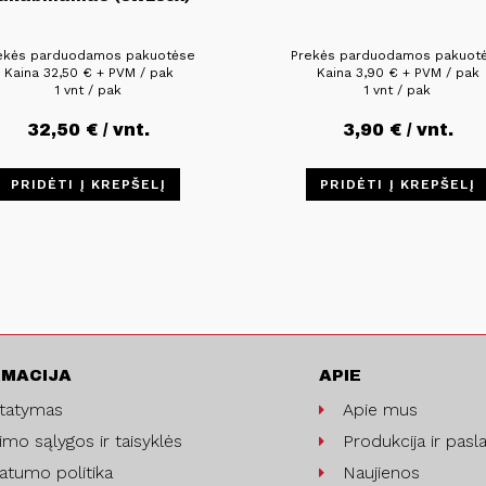
ekės parduodamos pakuotėse
Prekės parduodamos pakuot
Kaina
32,50
€
+ PVM / pak
Kaina
3,90
€
+ PVM / pak
1 vnt / pak
1 vnt / pak
32,50
€
/ vnt.
3,90
€
/ vnt.
PRIDĖTI Į KREPŠELĮ
PRIDĖTI Į KREPŠELĮ
RMACIJA
APIE
statymas
Apie mus
imo sąlygos ir taisyklės
Produkcija ir pasl
vatumo politika
Naujienos