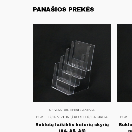
PANAŠIOS PREKĖS
NESTANDARTINIAI GAMINIAI
BUKLETŲ IR VIZITINIŲ KORTELIŲ LAIKIKLIAI
BUKLET
Bukletų laikiklis keturių skyrių
Buklet
(A4, A5, A6)
p