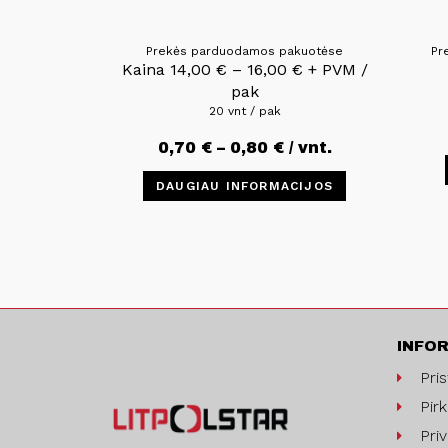
Prekės parduodamos pakuotėse
Pr
Kaina
14,00
€
–
16,00
€
+ PVM /
pak
20 vnt / pak
0,70
€
–
0,80
€
/ vnt.
DAUGIAU INFORMACIJOS
INFO
Pri
Pirk
Pri