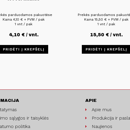
ekės parduodamos pakuotėse
Prekės parduodamos pakuot
Kaina
4,10
€
+ PVM / pak
Kaina
15,50
€
+ PVM / pak
1 vnt / pak
1 vnt / pak
4,10
€
/ vnt.
15,50
€
/ vnt.
PRIDĖTI Į KREPŠELĮ
PRIDĖTI Į KREPŠELĮ
RMACIJA
APIE
statymas
Apie mus
imo sąlygos ir taisyklės
Produkcija ir pasl
vatumo politika
Naujienos