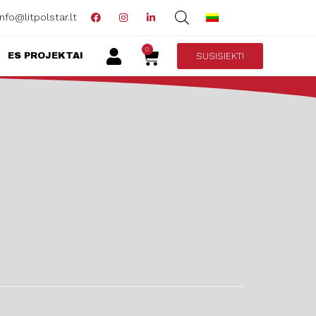
info@litpolstar.lt
0
SUSISIEKTI
ES PROJEKTAI