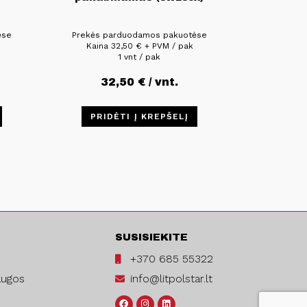
ėse
Prekės parduodamos pakuotėse
Kaina
32,50
€
+ PVM / pak
1 vnt / pak
32,50
€
/ vnt.
PRIDĖTI Į KREPŠELĮ
SUSISIEKITE
+370 685 55322
augos
info@litpolstar.lt