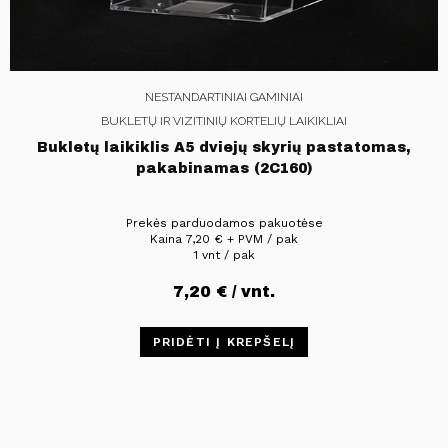
NESTANDARTINIAI GAMINIAI
BUKLETŲ IR VIZITINIŲ KORTELIŲ LAIKIKLIAI
Bukletų laikiklis A5 dviejų skyrių pastatomas,
pakabinamas (2C160)
Prekės parduodamos pakuotėse
Kaina
7,20
€
+ PVM / pak
1 vnt / pak
7,20
€
/ vnt.
PRIDĖTI Į KREPŠELĮ