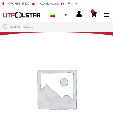
+370 685 55322
info@litpolstar.lt
0