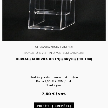
NESTANDARTINIAI GAMINIAI
BUKLETŲ IR VIZITINIŲ KORTELIŲ LAIKIKLIAI
Bukletų laikiklis A6 trijų skyrių (3C 104)
Prekės parduodamos pakuotėse
Kaina
7,50
€
+ PVM / pak
1 vnt / pak
7,50
€
/ vnt.
PRIDĖTI Į KREPŠELĮ