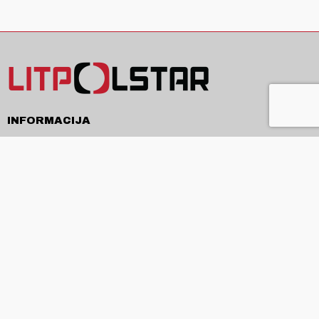
INFORMACIJA
Pristatymas
Pirkimo sąlygos ir taisyklės
Privatumo politika
Kontaktai
APIE
Apie mus
Produkcija ir paslaugos
Naujienos
ES projektai