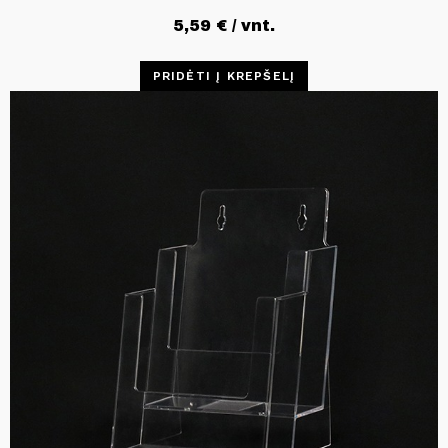
5,59
€
/ vnt.
PRIDĖTI Į KREPŠELĮ