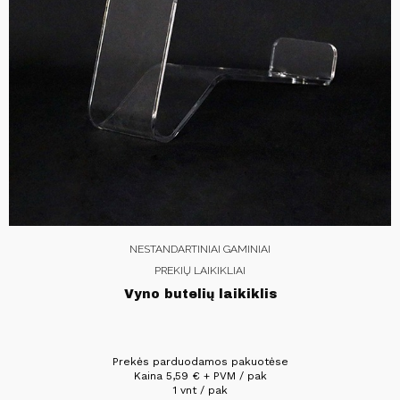
NESTANDARTINIAI GAMINIAI
PREKIŲ LAIKIKLIAI
Vyno butelių laikiklis
Prekės parduodamos pakuotėse
Kaina
5,59
€
+ PVM / pak
1 vnt / pak