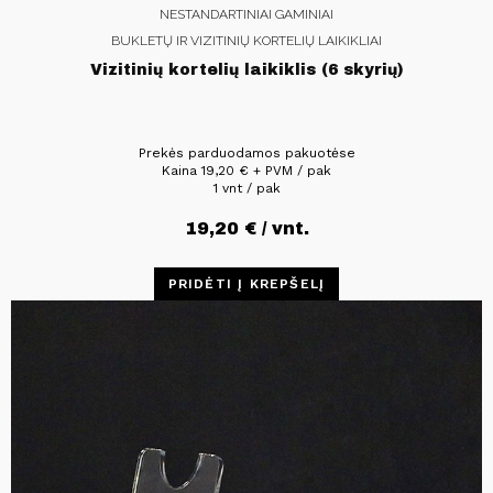
NESTANDARTINIAI GAMINIAI
BUKLETŲ IR VIZITINIŲ KORTELIŲ LAIKIKLIAI
Vizitinių kortelių laikiklis (6 skyrių)
Prekės parduodamos pakuotėse
Kaina
19,20
€
+ PVM / pak
1 vnt / pak
19,20
€
/ vnt.
PRIDĖTI Į KREPŠELĮ