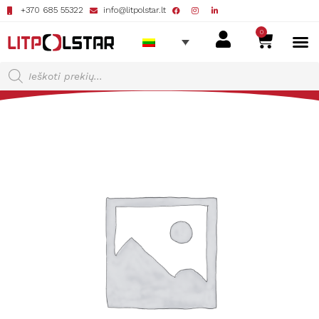
+370 685 55322
info@litpolstar.lt
0