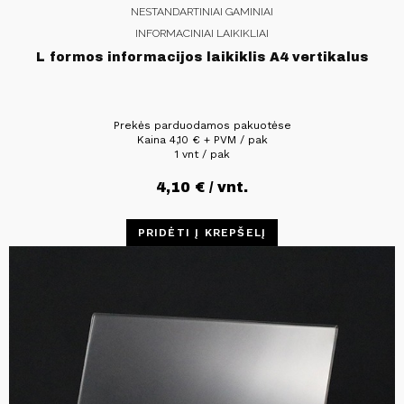
NESTANDARTINIAI GAMINIAI
INFORMACINIAI LAIKIKLIAI
L formos informacijos laikiklis A4 vertikalus
Prekės parduodamos pakuotėse
Kaina
4,10
€
+ PVM / pak
1 vnt / pak
4,10
€
/ vnt.
PRIDĖTI Į KREPŠELĮ