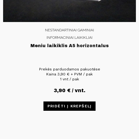
NESTANDARTINIAI GAMINIAI
INFORMACINIAI LAIKIKLIAI
Meniu laikiklis A5 horizontalus
Prekės parduodamos pakuotėse
Kaina
3,90
€
+ PVM / pak
1 vnt / pak
3,90
€
/ vnt.
PRIDĖTI Į KREPŠELĮ