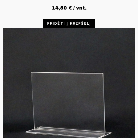
14,50
€
/ vnt.
PRIDĖTI Į KREPŠELĮ