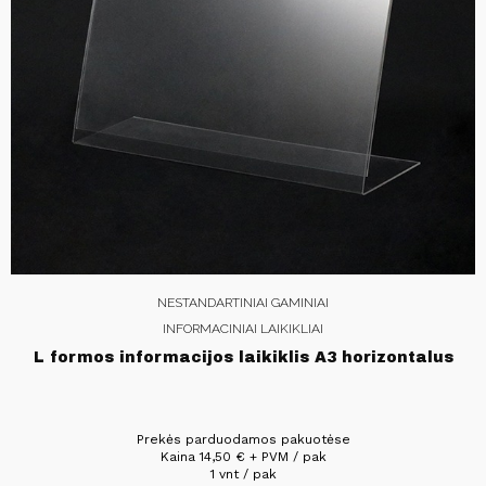
NESTANDARTINIAI GAMINIAI
INFORMACINIAI LAIKIKLIAI
L formos informacijos laikiklis A3 horizontalus
Prekės parduodamos pakuotėse
Kaina
14,50
€
+ PVM / pak
1 vnt / pak