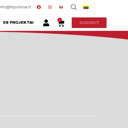
info@litpolstar.lt
0
SUSISIEKTI
ES PROJEKTAI