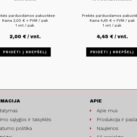
ekės parduodamos pakuotėse
Prekės parduodamos pakuot
Kaina
2,00
€
+ PVM / pak
Kaina
4,45
€
+ PVM / pak
1 vnt / pak
1 vnt / pak
2,00
€
/ vnt.
4,45
€
/ vnt.
PRIDĖTI Į KREPŠELĮ
PRIDĖTI Į KREPŠELĮ
RMACIJA
APIE
statymas
Apie mus
imo sąlygos ir taisyklės
Produkcija ir pasl
vatumo politika
Naujienos