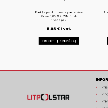
Prekės parduodamos pakuotėse
Pr
Kaina
5,05
€
+ PVM / pak
1 vnt / pak
5,05
€
/ vnt.
PRIDĖTI Į KREPŠELĮ
INFO
Pri
Pirk
Pri