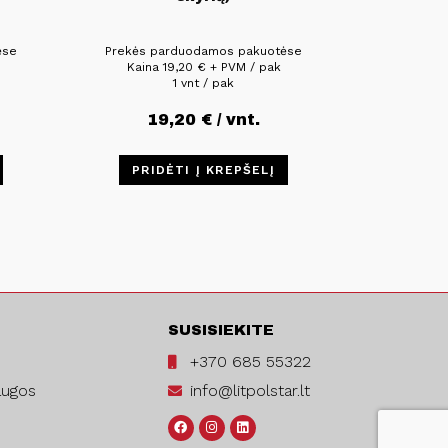
ėse
Prekės parduodamos pakuotėse
Kaina
19,20
€
+ PVM / pak
1 vnt / pak
19,20
€
/ vnt.
PRIDĖTI Į KREPŠELĮ
SUSISIEKITE
+370 685 55322
augos
info@litpolstar.lt