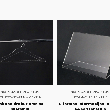
NESTANDARTINIAI GAMINIAI
NESTANDARTINIAI GAMINIAI
ITI NESTANDARTINIAI GAMINIAI
INFORMACINIAI LAIKIKLIAI
akaba drabužiams su
L formos informacijos lai
skersiniu
A4 horizontalus