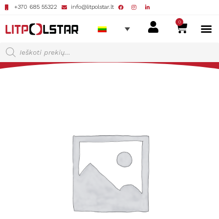
+370 685 55322
info@litpolstar.lt
0