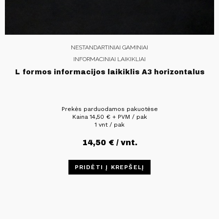
NESTANDARTINIAI GAMINIAI
INFORMACINIAI LAIKIKLIAI
L formos informacijos laikiklis A3 horizontalus
Prekės parduodamos pakuotėse
Kaina
14,50
€
+ PVM / pak
1 vnt / pak
14,50
€
/ vnt.
PRIDĖTI Į KREPŠELĮ