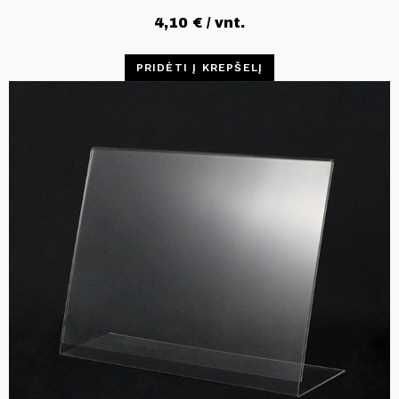
4,10
€
/ vnt.
PRIDĖTI Į KREPŠELĮ