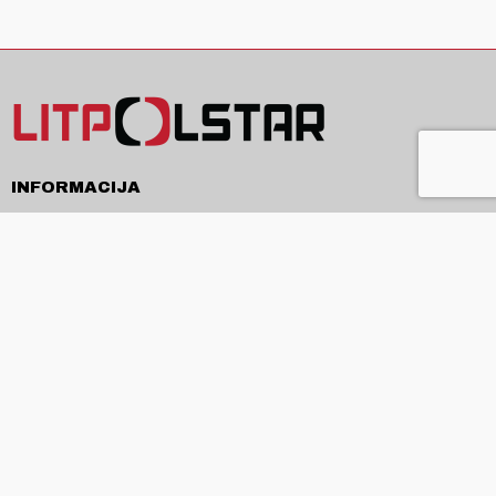
INFORMACIJA
Pristatymas
Pirkimo sąlygos ir taisyklės
Privatumo politika
Kontaktai
APIE
Apie mus
Produkcija ir paslaugos
Naujienos
ES projektai