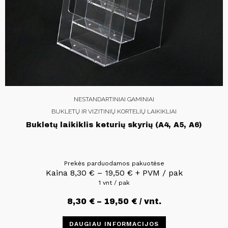
NESTANDARTINIAI GAMINIAI
BUKLETŲ IR VIZITINIŲ KORTELIŲ LAIKIKLIAI
Bukletų laikiklis keturių skyrių (A4, A5, A6)
Prekės parduodamos pakuotėse
Kaina
8,30
€
–
19,50
€
+ PVM / pak
1 vnt / pak
8,30
€
–
19,50
€
/ vnt.
DAUGIAU INFORMACIJOS