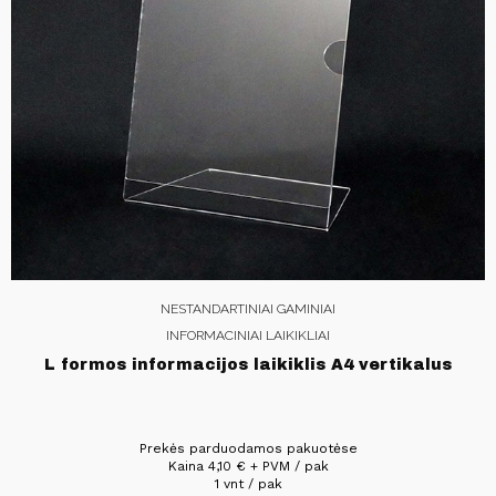
NESTANDARTINIAI GAMINIAI
INFORMACINIAI LAIKIKLIAI
L formos informacijos laikiklis A4 vertikalus
Prekės parduodamos pakuotėse
Kaina
4,10
€
+ PVM / pak
1 vnt / pak