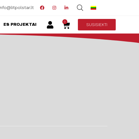
info@litpolstar.lt
0
SUSISIEKTI
ES PROJEKTAI