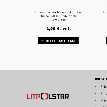
Prekės parduodamos pakuotėse
Pr
Kaina
1,50
€
+ PVM / pak
1 vnt / pak
1,50
€
/ vnt.
PRIDĖTI Į KREPŠELĮ
INFO
Pri
Pirk
Pri