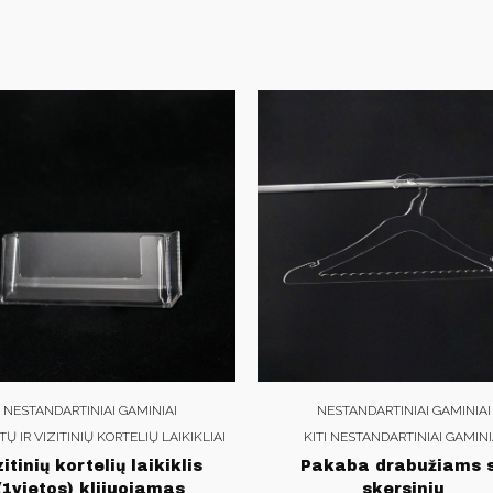
NESTANDARTINIAI GAMINIAI
NESTANDARTINIAI GAMINIAI
Ų IR VIZITINIŲ KORTELIŲ LAIKIKLIAI
KITI NESTANDARTINIAI GAMINI
zitinių kortelių laikiklis
Pakaba drabužiams 
(1vietos) klijuojamas
skersiniu