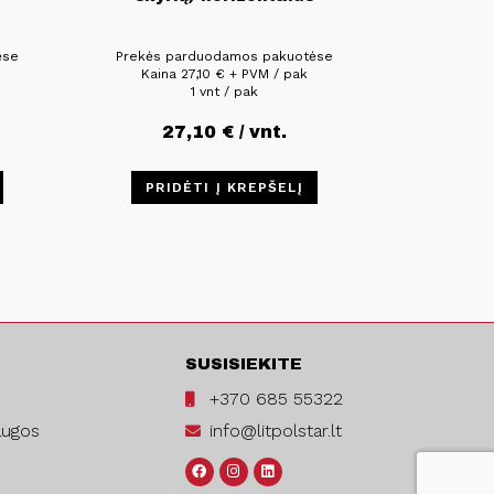
ėse
Prekės parduodamos pakuotėse
Kaina
27,10
€
+ PVM / pak
1 vnt / pak
27,10
€
/ vnt.
PRIDĖTI Į KREPŠELĮ
SUSISIEKITE
+370 685 55322
augos
info@litpolstar.lt