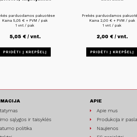
ekės parduodamos pakuotėse
Prekės parduodamos pakuot
Kaina
5,05
€
+ PVM / pak
Kaina
2,00
€
+ PVM / pak
1 vnt / pak
1 vnt / pak
5,05
€
/ vnt.
2,00
€
/ vnt.
PRIDĖTI Į KREPŠELĮ
PRIDĖTI Į KREPŠELĮ
RMACIJA
APIE
statymas
Apie mus
imo sąlygos ir taisyklės
Produkcija ir pasl
vatumo politika
Naujienos