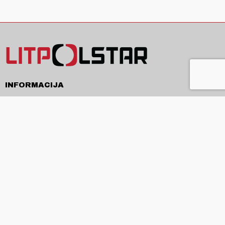
INFORMACIJA
Pristatymas
Pirkimo sąlygos ir taisyklės
Privatumo politika
Kontaktai
APIE
Apie mus
Produkcija ir paslaugos
Naujienos
ES projektai