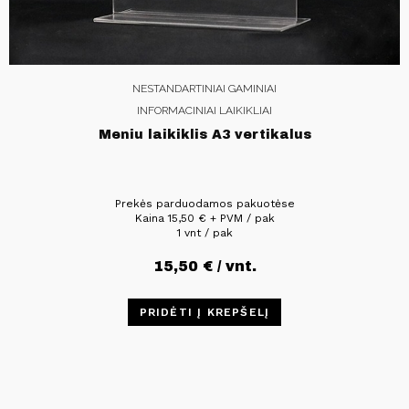
NESTANDARTINIAI GAMINIAI
INFORMACINIAI LAIKIKLIAI
Meniu laikiklis A3 vertikalus
Prekės parduodamos pakuotėse
Kaina
15,50
€
+ PVM / pak
1 vnt / pak
15,50
€
/ vnt.
PRIDĖTI Į KREPŠELĮ