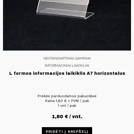
NESTANDARTINIAI GAMINIAI
INFORMACINIAI LAIKIKLIAI
L formos informacijos laikiklis A7 horizontalus
Prekės parduodamos pakuotėse
Kaina
1,80
€
+ PVM / pak
1 vnt / pak
1,80
€
/ vnt.
PRIDĖTI Į KREPŠELĮ