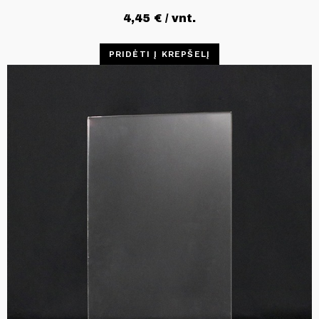
4,45
€
/ vnt.
PRIDĖTI Į KREPŠELĮ