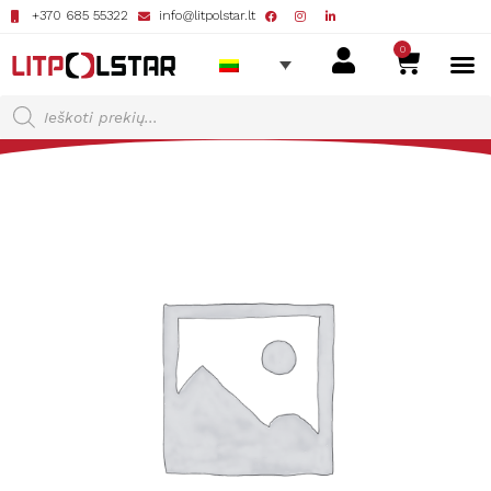
+370 685 55322
info@litpolstar.lt
0