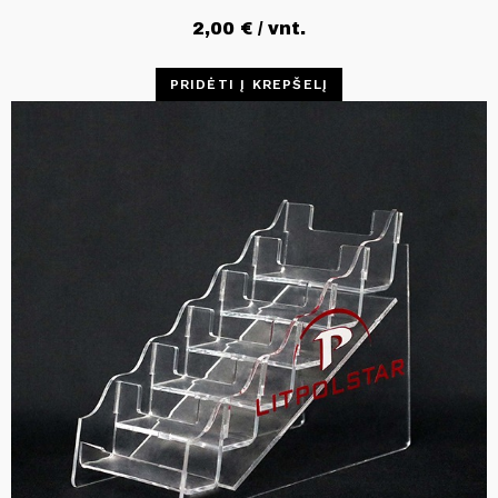
2,00
€
/ vnt.
PRIDĖTI Į KREPŠELĮ