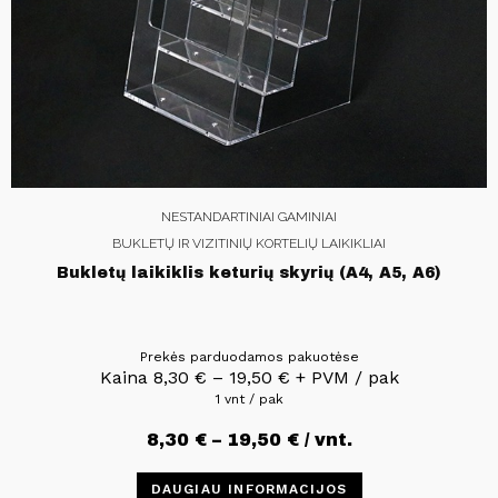
NESTANDARTINIAI GAMINIAI
BUKLETŲ IR VIZITINIŲ KORTELIŲ LAIKIKLIAI
Bukletų laikiklis keturių skyrių (A4, A5, A6)
Prekės parduodamos pakuotėse
Kaina
8,30
€
–
19,50
€
+ PVM / pak
1 vnt / pak
8,30
€
–
19,50
€
/ vnt.
DAUGIAU INFORMACIJOS