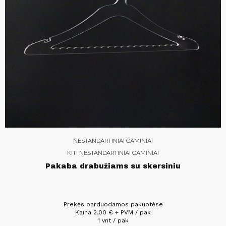
NESTANDARTINIAI GAMINIAI
KITI NESTANDARTINIAI GAMINIAI
Pakaba drabužiams su skersiniu
Prekės parduodamos pakuotėse
Kaina
2,00
€
+ PVM / pak
1 vnt / pak