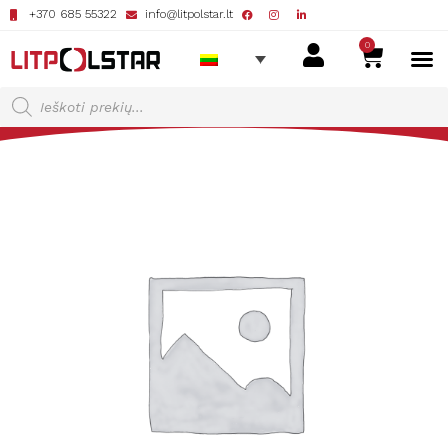
+370 685 55322
info@litpolstar.lt
0