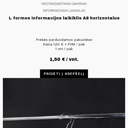
NESTANDARTINIAI GAMINIAI
INFORMACINIAI LAIKIKLIAI
L formos informacijos laikiklis A8 horizontalus
Prekės parduodamos pakuotėse
Kaina
1,50
€
+ PVM / pak
1 vnt / pak
1,50
€
/ vnt.
PRIDĖTI Į KREPŠELĮ