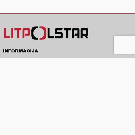
INFORMACIJA
Pristatymas
Pirkimo sąlygos ir taisyklės
Privatumo politika
Kontaktai
APIE
Apie mus
Produkcija ir paslaugos
Naujienos
ES projektai