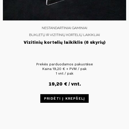
NESTANDARTINIAI GAMINIAI
BUKLETŲ IR VIZITINIŲ KORTELIŲ LAIKIKLIAI
Vizitinių kortelių laikiklis (6 skyrių)
Prekės parduodamos pakuotėse
Kaina
19,20
€
+ PVM / pak
1 vnt / pak
19,20
€
/ vnt.
PRIDĖTI Į KREPŠELĮ