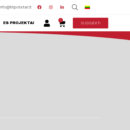
info@litpolstar.lt
0
SUSISIEKTI
ES PROJEKTAI