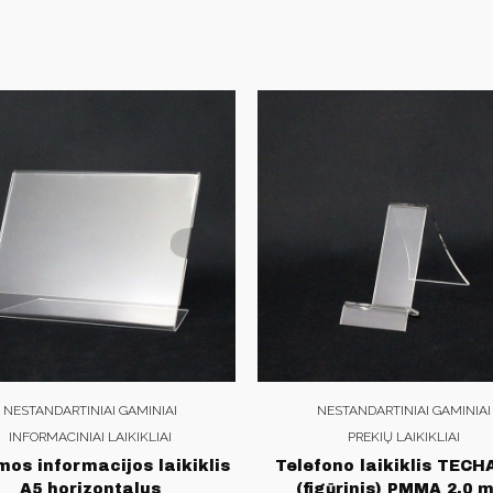
NESTANDARTINIAI GAMINIAI
NESTANDARTINIAI GAMINIAI
INFORMACINIAI LAIKIKLIAI
PREKIŲ LAIKIKLIAI
mos informacijos laikiklis
Telefono laikiklis TEC
A5 horizontalus
(figūrinis) PMMA 2.0 