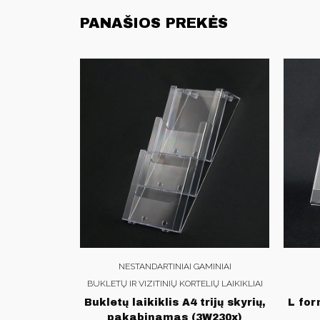
PANAŠIOS PREKĖS
NESTANDARTINIAI GAMINIAI
BUKLETŲ IR VIZITINIŲ KORTELIŲ LAIKIKLIAI
Bukletų laikiklis A4 trijų skyrių,
L for
pakabinamas (3W230x)