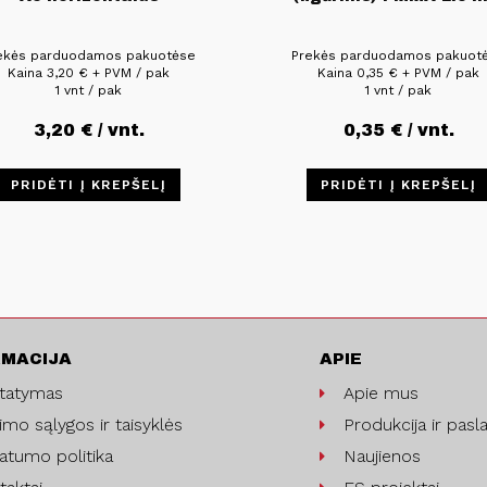
ekės parduodamos pakuotėse
Prekės parduodamos pakuot
Kaina
3,20
€
+ PVM / pak
Kaina
0,35
€
+ PVM / pak
1 vnt / pak
1 vnt / pak
3,20
€
/ vnt.
0,35
€
/ vnt.
PRIDĖTI Į KREPŠELĮ
PRIDĖTI Į KREPŠELĮ
RMACIJA
APIE
statymas
Apie mus
imo sąlygos ir taisyklės
Produkcija ir pasl
vatumo politika
Naujienos