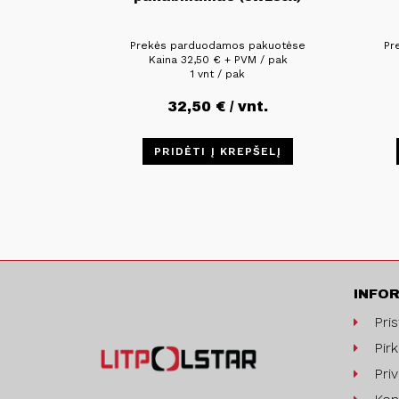
Prekės parduodamos pakuotėse
Pr
Kaina
32,50
€
+ PVM / pak
1 vnt / pak
32,50
€
/ vnt.
PRIDĖTI Į KREPŠELĮ
INFO
Pri
Pirk
Pri