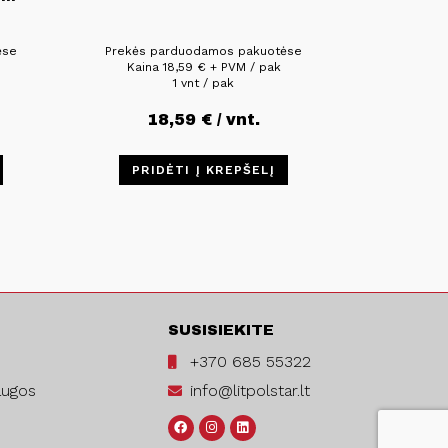
ėse
Prekės parduodamos pakuotėse
Kaina
18,59
€
+ PVM / pak
1 vnt / pak
18,59
€
/ vnt.
PRIDĖTI Į KREPŠELĮ
SUSISIEKITE
+370 685 55322
augos
info@litpolstar.lt