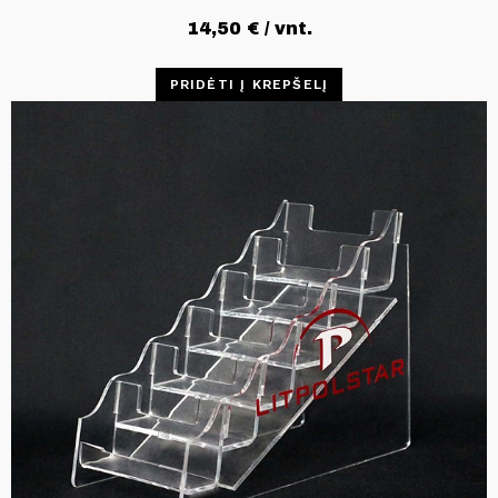
14,50
€
/ vnt.
PRIDĖTI Į KREPŠELĮ