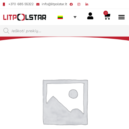
+370 685 55322
info@litpolstar.lt
0