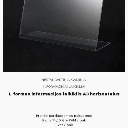
NESTANDARTINIAI GAMINIAI
INFORMACINIAI LAIKIKLIAI
L formos informacijos laikiklis A3 horizontalus
Prekės parduodamos pakuotėse
Kaina
14,50
€
+ PVM / pak
1 vnt / pak