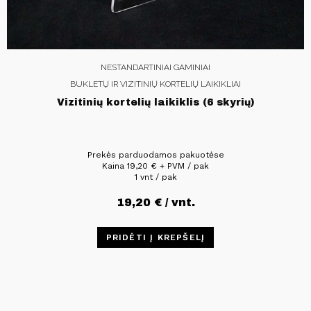
NESTANDARTINIAI GAMINIAI
BUKLETŲ IR VIZITINIŲ KORTELIŲ LAIKIKLIAI
Vizitinių kortelių laikiklis (6 skyrių)
Prekės parduodamos pakuotėse
Kaina
19,20
€
+ PVM / pak
1 vnt / pak
19,20
€
/ vnt.
PRIDĖTI Į KREPŠELĮ