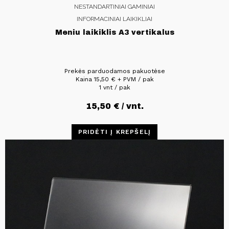
NESTANDARTINIAI GAMINIAI
INFORMACINIAI LAIKIKLIAI
Meniu laikiklis A3 vertikalus
Prekės parduodamos pakuotėse
Kaina
15,50
€
+ PVM / pak
1 vnt / pak
15,50
€
/ vnt.
PRIDĖTI Į KREPŠELĮ