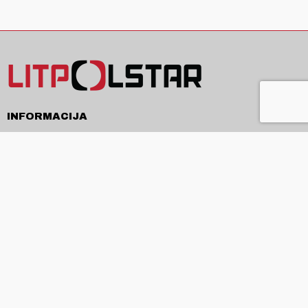
INFORMACIJA
Pristatymas
Pirkimo sąlygos ir taisyklės
Privatumo politika
Kontaktai
APIE
Apie mus
Produkcija ir paslaugos
Naujienos
ES projektai