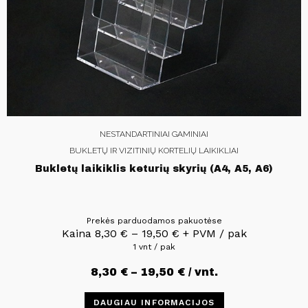
NESTANDARTINIAI GAMINIAI
BUKLETŲ IR VIZITINIŲ KORTELIŲ LAIKIKLIAI
Bukletų laikiklis keturių skyrių (A4, A5, A6)
Prekės parduodamos pakuotėse
Kaina
8,30
€
–
19,50
€
+ PVM / pak
1 vnt / pak
8,30
€
–
19,50
€
/ vnt.
DAUGIAU INFORMACIJOS