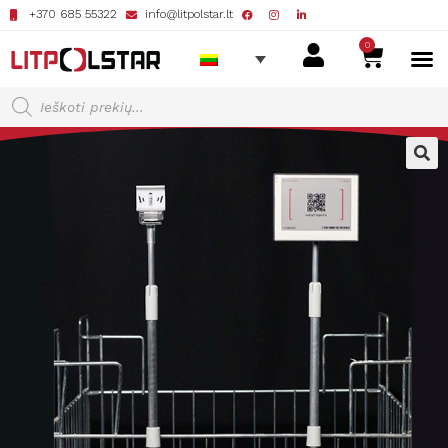
+370 685 55322
info@litpolstar.lt
0