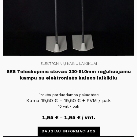
ELEKTRONINIŲ KAINŲ LAIKIKLIAI
SES Teleskopinis stovas 330-510mm reguliuojamu
kampu su elektroninės kainos laikikliu
Prekės parduodamos pakuotėse
Kaina
19,50
€
–
19,50
€
+ PVM / pak
10 vnt / pak
1,95
€
–
1,95
€
/ vnt.
DAUGIAU INFORMACIJOS