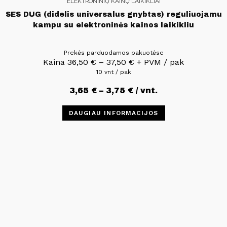
ELEKTRONINIŲ KAINŲ LAIKIKLIAI
SES DUG (didelis universalus gnybtas) reguliuojamu
kampu su elektroninės kainos laikikliu
Prekės parduodamos pakuotėse
Kaina
36,50
€
–
37,50
€
+ PVM / pak
10 vnt / pak
3,65
€
–
3,75
€
/ vnt.
DAUGIAU INFORMACIJOS