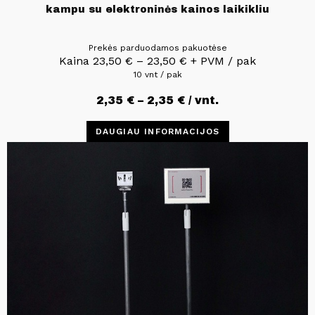
kampu su elektroninės kainos laikikliu
Prekės parduodamos pakuotėse
Kaina
23,50
€
–
23,50
€
+ PVM / pak
10 vnt / pak
2,35
€
–
2,35
€
/ vnt.
DAUGIAU INFORMACIJOS