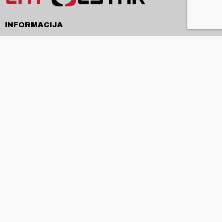
INFORMACIJA
Pristatymas
Pirkimo sąlygos ir taisyklės
Privatumo politika
Kontaktai
APIE
Apie mus
Produkcija ir paslaugos
Naujienos
ES projektai
SUSISIEKITE
+370 685 55322
info@litpolstar.lt