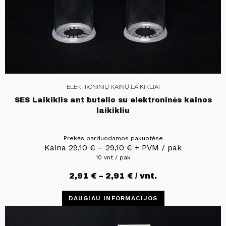
ELEKTRONINIŲ KAINŲ LAIKIKLIAI
SES Laikiklis ant butelio su elektroninės kainos
laikikliu
Prekės parduodamos pakuotėse
Kaina
29,10
€
–
29,10
€
+ PVM / pak
10 vnt / pak
2,91
€
–
2,91
€
/ vnt.
DAUGIAU INFORMACIJOS